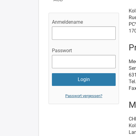
Kol
Rue
Anmeldename
PCY
170
P
Passwort
Me
Sen
631
Tel
Fax
Passwort vergessen?
M
CH
Kol
La