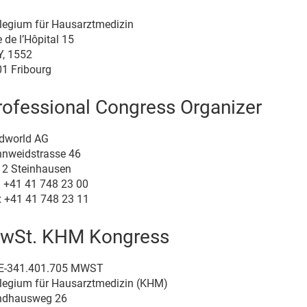
legium für Hausarztmedizin
 de l’Hôpital 15
, 1552
1 Fribourg
rofessional Congress Organizer
dworld AG
nweidstrasse 46
2 Steinhausen
. +41 41 748 23 00
 +41 41 748 23 11
wSt. KHM Kongress
E-341.401.705 MWST
legium für Hausarztmedizin (KHM)
ndhausweg 26