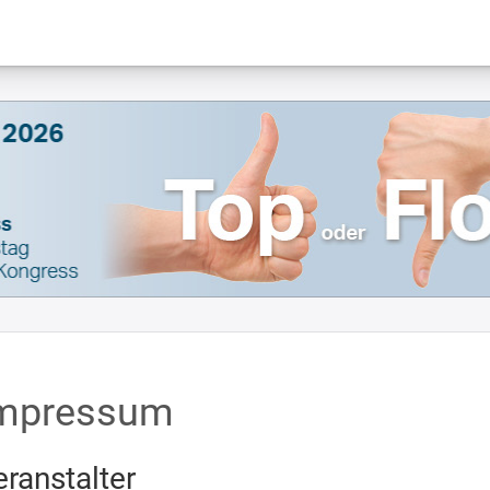
mpressum
eranstalter