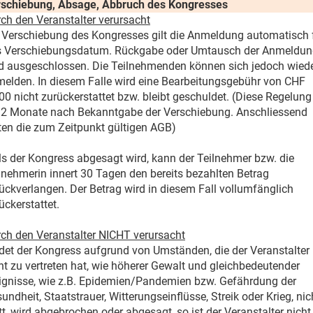
schiebung, Absage, Abbruch des Kongresses
ch den Veranstalter verursacht
 Verschiebung des Kongresses gilt die Anmeldung automatisch 
 Verschiebungsdatum. Rückgabe oder Umtausch der Anmeldun
d ausgeschlossen. Die Teilnehmenden können sich jedoch wied
elden. In diesem Falle wird eine Bearbeitungsgebühr von CHF
00 nicht zurückerstattet bzw. bleibt geschuldet. (Diese Regelung 
 2 Monate nach Bekanntgabe der Verschiebung. Anschliessend
ten die zum Zeitpunkt gültigen AGB)
ls der Kongress abgesagt wird, kann der Teilnehmer bzw. die
lnehmerin innert 30 Tagen den bereits bezahlten Betrag
ückverlangen. Der Betrag wird in diesem Fall vollumfänglich
ückerstattet.
ch den Veranstalter NICHT verursacht
det der Kongress aufgrund von Umständen, die der Veranstalter
ht zu vertreten hat, wie höherer Gewalt und gleichbedeutender
ignisse, wie z.B. Epidemien/Pandemien bzw. Gefährdung der
undheit, Staatstrauer, Witterungseinflüsse, Streik oder Krieg, nic
tt, wird abgebrochen oder abgesagt, so ist der Veranstalter nicht