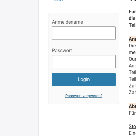
Für
die
Anmeldename
Tei
An
Die
Passwort
med
Qua
Anm
Tei
Tei
Zah
Zah
Passwort vergessen?
Ab
Für
Sto
Ein