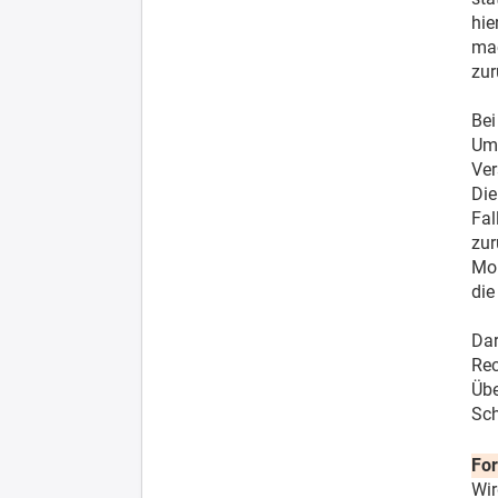
hie
mac
zur
Bei
Ums
Ver
Die
Fal
zur
Mon
die
Dar
Rec
Übe
Sch
For
Wir