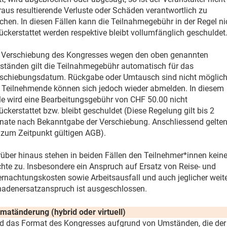
raus resultierende Verluste oder Schäden verantwortlich zu
hen. In diesen Fällen kann die Teilnahmegebühr in der Regel ni
ückerstattet werden respektive bleibt vollumfänglich geschuldet
 Verschiebung des Kongresses wegen den oben genannten
tänden gilt die Teilnahmegebühr automatisch für das
schiebungsdatum. Rückgabe oder Umtausch sind nicht möglich
 Teilnehmende können sich jedoch wieder abmelden. In diesem
le wird eine Bearbeitungsgebühr von CHF 50.00 nicht
ückerstattet bzw. bleibt geschuldet (Diese Regelung gilt bis 2
ate nach Bekanntgabe der Verschiebung. Anschliessend gelte
 zum Zeitpunkt gültigen AGB).
über hinaus stehen in beiden Fällen den Teilnehmer*innen keine
hte zu. Insbesondere ein Anspruch auf Ersatz von Reise- und
rnachtungskosten sowie Arbeitsausfall und auch jeglicher weit
adenersatzanspruch ist ausgeschlossen.
matänderung (hybrid oder virtuell)
d das Format des Kongresses aufgrund von Umständen, die der