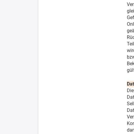
Ver
gle
Gef
Onl
geä
Rüc
Tei
wir
bzw
Bek
gül
Da
Die
Dat
Sel
Dat
Ver
Kon
dam