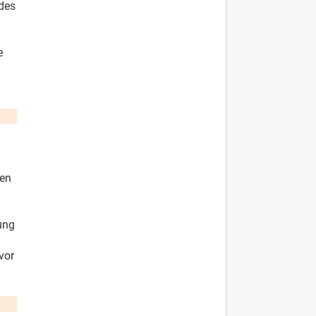
 des
e
nen
ung
vor