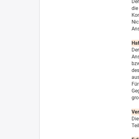
Der
die
Kon
Nic
Ans
Ha
Der
Ans
bzw
des
aus
Für
Geg
gro
Ver
Die
Tei