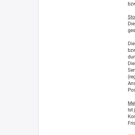
bzw
Sto
Die
ges
Die
bzw
dur
Die
Sen
(re
Ans
Pos
Mel
Ist
Kon
Fri