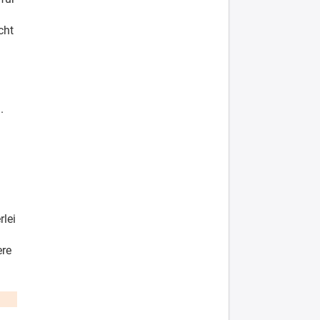
cht
.
.
n
rlei
ere