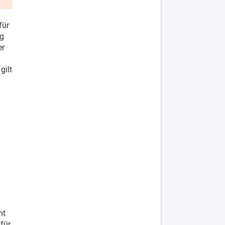
für
g
er
gilt
ht
 für