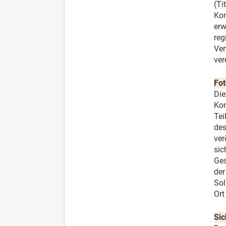
(Ti
Kon
erw
reg
Ver
ver
Fot
Die
Kon
Tei
des
ver
sic
Ges
der
Sol
Ort
Sic