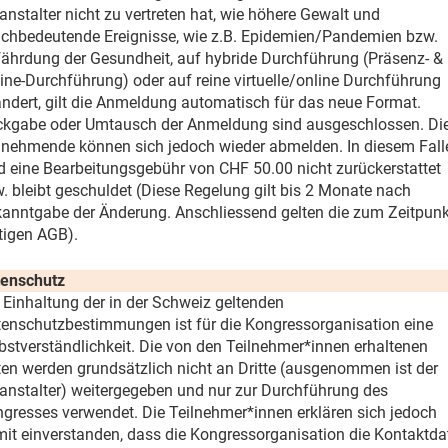
anstalter nicht zu vertreten hat, wie höhere Gewalt und
ichbedeutende Ereignisse, wie z.B. Epidemien/Pandemien bzw.
ährdung der Gesundheit, auf hybride Durchführung (Präsenz- &
ine-Durchführung) oder auf reine virtuelle/online Durchführung
ndert, gilt die Anmeldung automatisch für das neue Format.
kgabe oder Umtausch der Anmeldung sind ausgeschlossen. Di
lnehmende können sich jedoch wieder abmelden. In diesem Fall
d eine Bearbeitungsgebühr von CHF 50.00 nicht zurückerstattet
. bleibt geschuldet (Diese Regelung gilt bis 2 Monate nach
anntgabe der Änderung. Anschliessend gelten die zum Zeitpunk
tigen AGB).
tenschutz
 Einhaltung der in der Schweiz geltenden
enschutzbestimmungen ist für die Kongressorganisation eine
bstverständlichkeit. Die von den Teilnehmer*innen erhaltenen
en werden grundsätzlich nicht an Dritte (ausgenommen ist der
anstalter) weitergegeben und nur zur Durchführung des
gresses verwendet. Die Teilnehmer*innen erklären sich jedoch
it einverstanden, dass die Kongressorganisation die Kontaktda