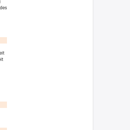
g
 des
eit
it