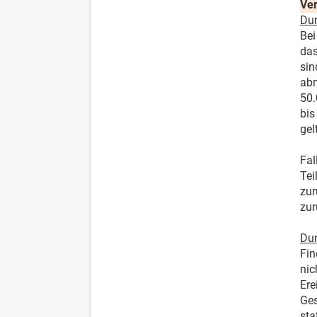
Ver
Dur
Bei
das
sin
abm
50.
bis
gel
Fal
Tei
zur
zur
Dur
Fin
nic
Ere
Ges
sta