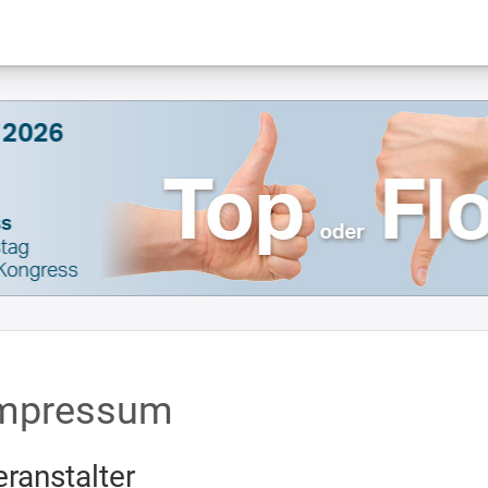
mpressum
eranstalter