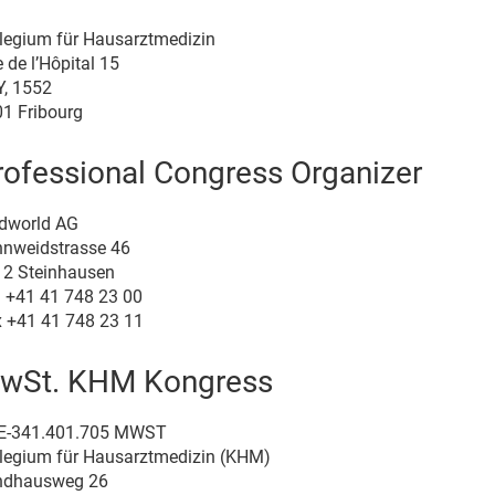
legium für Hausarztmedizin
 de l’Hôpital 15
, 1552
1 Fribourg
rofessional Congress Organizer
dworld AG
nweidstrasse 46
2 Steinhausen
. +41 41 748 23 00
 +41 41 748 23 11
wSt. KHM Kongress
E-341.401.705 MWST
legium für Hausarztmedizin (KHM)
ndhausweg 26