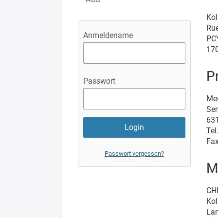
Kol
Rue
Anmeldename
PCY
170
P
Passwort
Me
Sen
631
Tel
Fax
Passwort vergessen?
M
CH
Kol
La