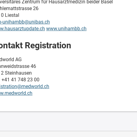
versitäres Zentrum für Hausarztmedizin beider Basel
lemattstrasse 26
0 Liestal
fo-unihambb@unibas.ch
w.hausarztupdate.ch
www.unihambb.ch
ontakt Registration
dworld AG
nweidstrasse 46
2 Steinhausen
. +41 41 748 23 00
istration@medworld.ch
w.medworld.ch