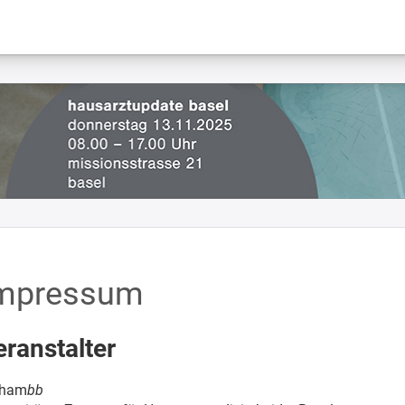
mpressum
eranstalter
iham
bb