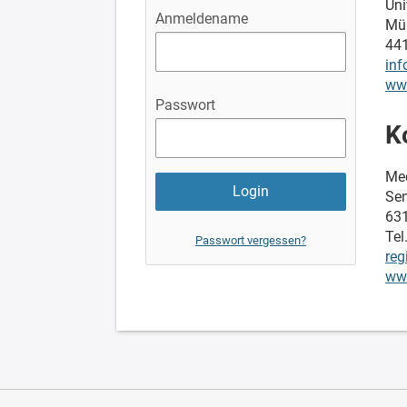
Uni
Anmeldename
Müh
441
in
ww
Passwort
K
Me
Sen
631
Tel
Passwort vergessen?
reg
ww