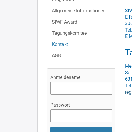
SIW
Allgemeine Informationen
Elf
SIWF Award
300
Tel
Tagungskomitee
E-M
Kontakt
T
AGB
Me
Sen
Anmeldename
631
Tel
reg
Passwort