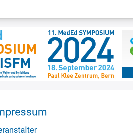
mpressum
eranstalter