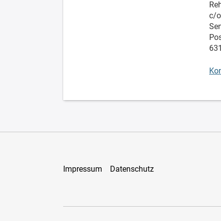
Reh
c/
Sen
Pos
631
Kon
Impressum
Datenschutz