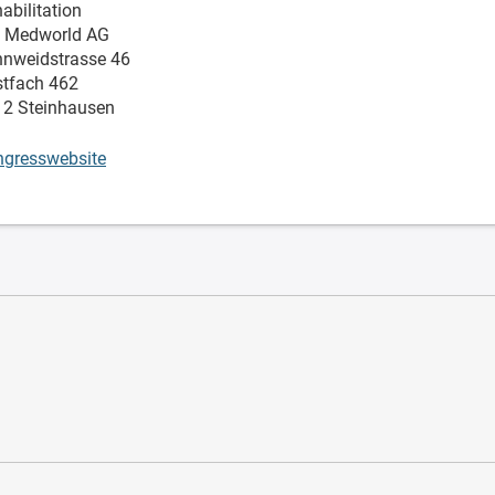
abilitation
o Medworld AG
nweidstrasse 46
tfach 462
2 Steinhausen
gresswebsite