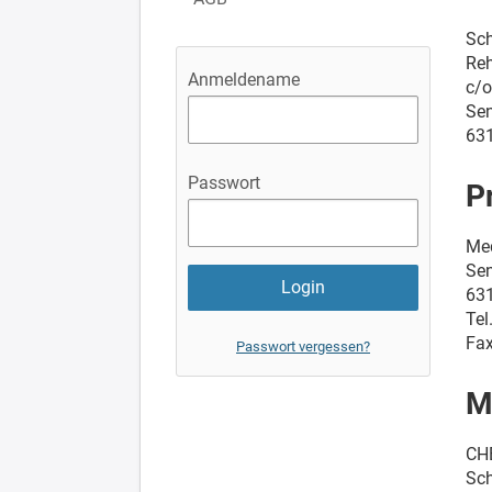
Sch
Reh
Anmeldename
c/
Sen
631
Passwort
P
Me
Sen
631
Tel
Fax
Passwort vergessen?
M
CH
Sch