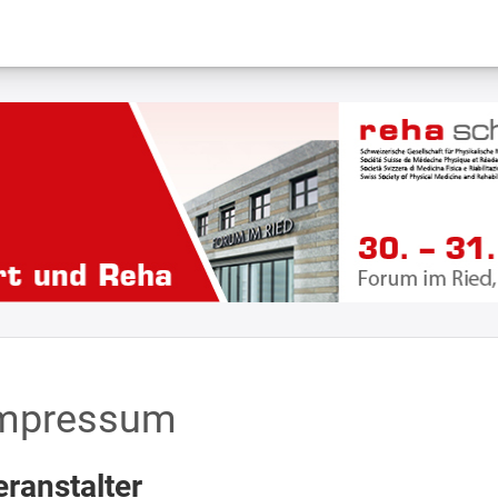
mpressum
eranstalter