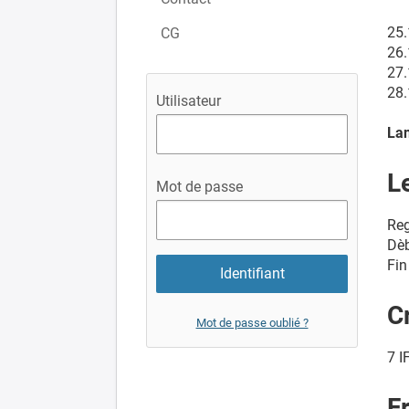
25.
CG
26.
27.
28.
Utilisateur
Lan
L
Mot de passe
Reg
Dèb
Fin
C
Mot de passe oublié ?
7 I
F