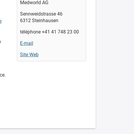
Medworld AG
Sennweidstrasse 46
6312 Steinhausen
e
téléphone +41 41 748 23 00
à
E-mail
Site Web
ce.