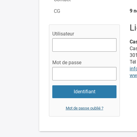
9 
CG
L
Utilisateur
Cas
Cas
301
Tél
Mot de passe
inf
ww
Mot de passe oublié ?