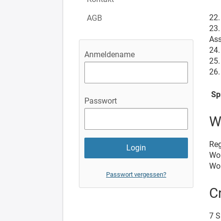
22.
AGB
23.
As
24.
Anmeldename
25.
26.
Sp
Passwort
W
Reg
Wor
Wor
Passwort vergessen?
C
7 S